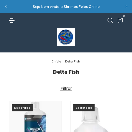
Seja bem vindo a Shrimps Felps Online
!
0
Início
.
Delta Fish
Delta Fish
Filtrar
Esgotado
Esgotado