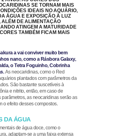
CARIDINAS SE TORNAM MAIS
ONDIÇÕES IDEAIS NO AQUÁRIO,
A ÁGUA E EXPOSIÇÃO À LUZ
, ALÉM DE ALIMENTAÇÃO
ANDO ATINGEM A MATURIDADE
 CORES TAMBÉM FICAM MAIS
kura a vai conviver muito bem
nhos nano, como a
Rásbora Galaxy
,
alda
, o
Tetra Foguinho
,
Cobrinha
s.
As neocaridinas, como o Red
aquários plantados com parâmetros da
dos. São bastante suscetíveis à
nia e nitrito, então, em caso de
 parâmetros, as neocaridinas serão as
em o efeito desses compostos.
 DA ÁGUA
entais de água doce, como o
a, adaptam-se a uma faixa extensa