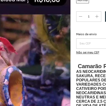
Normal
Entregas para o CEP:
Meios de envio
Não sei meu CEP
Camarão Re
AS NEOCARIDI
SAKURA, RECE
POPULARES DE
VARIEDADES C
CATIVEIRO POIS
NEOCARIDINAS
NEUTRAS E ME
CERCA DE 2,5 
DE VIDA DE AT