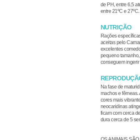
de PH, entre 6,5 at
entre 21ºC e 27ºC
NUTRIÇÃO
Rações específica
aceitas pelo Cama
excelentes comedo
pequeno tamanho, 
conseguem ingeri
REPRODUÇÃ
Na fase de maturida
machos e fêmeas. 
cores mais vibrant
neocaridinas ating
ficam com cerca d
dura cerca de 5 se
OS ANIMAIS SÃ