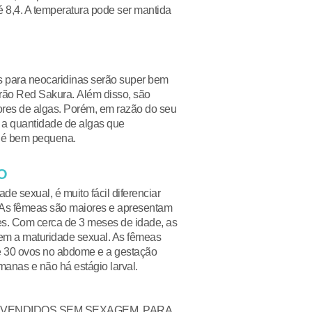
é 8,4. A temperatura pode ser mantida
.
s para neocaridinas serão super bem
rão Red Sakura. Além disso, são
res de algas. Porém, em razão do seu
a quantidade de algas que
r é bem pequena.
O
de sexual, é muito fácil diferenciar
As fêmeas são maiores e apresentam
es. Com cerca de 3 meses de idade, as
em a maturidade sexual. As fêmeas
e 30 ovos no abdome e a gestação
manas e não há estágio larval.
O VENDIDOS SEM SEXAGEM, PARA