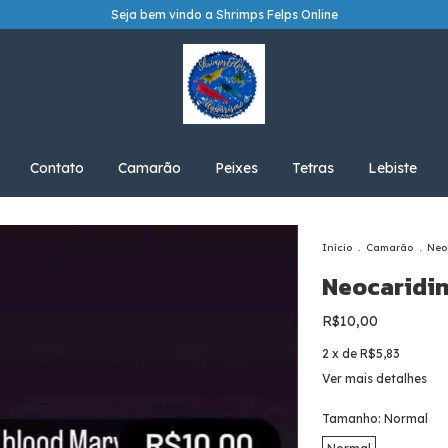
Seja bem vindo a Shrimps Felps Online
Contato
Camarão
Peixes
Tetras
Lebiste
Início
.
Camarão
.
Neo
Neocaridi
R$10,00
2
x de
R$5,83
Ver mais detalhes
Tamanho:
Normal