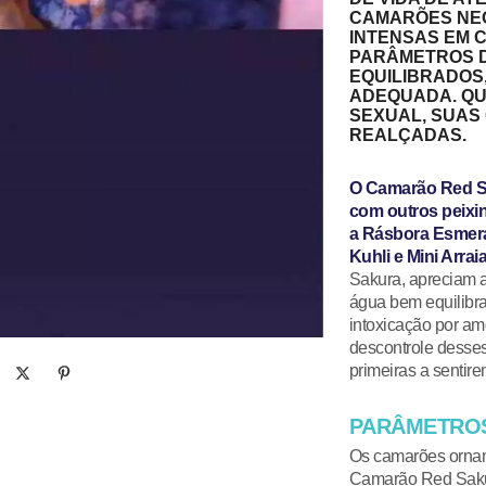
CAMARÕES NEO
INTENSAS EM C
PARÂMETROS D
EQUILIBRADOS
ADEQUADA. QU
SEXUAL, SUAS
REALÇADAS.
O Camarão Red Sa
com outros peixi
a
Rásbora Esmer
Kuhli
e
Mini Arraia
Sakura, apreciam 
água bem equilibra
intoxicação por amô
descontrole desses
primeiras a sentir
PARÂMETROS
Os camarões ornam
Camarão Red Sakur