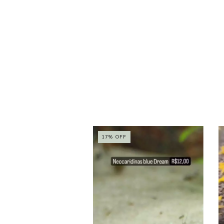
do
17
%
OFF