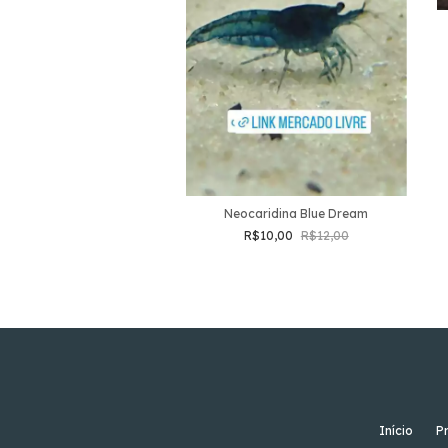
eocaridina Black
Neocaridina Blue Dream
R$10,00
R$10,00
R$12,00
Início
P