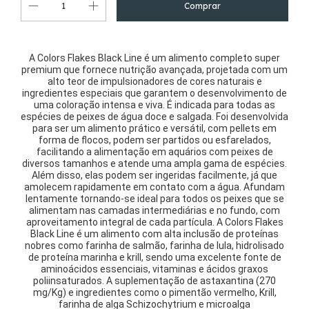
A Colors Flakes Black Line é um alimento completo super
premium que fornece nutrição avançada, projetada com um
alto teor de impulsionadores de cores naturais e
ingredientes especiais que garantem o desenvolvimento de
uma coloração intensa e viva. É indicada para todas as
espécies de peixes de água doce e salgada. Foi desenvolvida
para ser um alimento prático e versátil, com pellets em
forma de flocos, podem ser partidos ou esfarelados,
facilitando a alimentação em aquários com peixes de
diversos tamanhos e atende uma ampla gama de espécies.
Além disso, elas podem ser ingeridas facilmente, já que
amolecem rapidamente em contato com a água. Afundam
lentamente tornando-se ideal para todos os peixes que se
alimentam nas camadas intermediárias e no fundo, com
aproveitamento integral de cada partícula. A Colors Flakes
Black Line é um alimento com alta inclusão de proteínas
nobres como farinha de salmão, farinha de lula, hidrolisado
de proteína marinha e krill, sendo uma excelente fonte de
aminoácidos essenciais, vitaminas e ácidos graxos
poliinsaturados. A suplementação de astaxantina (270
mg/Kg) e ingredientes como o pimentão vermelho, Krill,
farinha de alga Schizochytrium e microalga