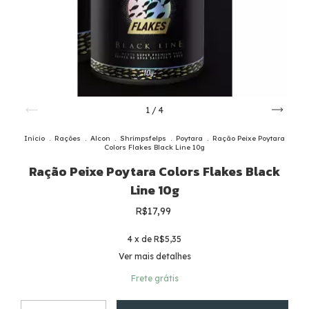
1
/
4
Início
.
Rações
.
Alcon
.
Shrimpsfelps
.
Poytara
.
Ração Peixe Poytara
Colors Flakes Black Line 10g
Ração Peixe Poytara Colors Flakes Black
Line 10g
R$17,99
4
x de
R$5,35
Ver mais detalhes
Frete grátis