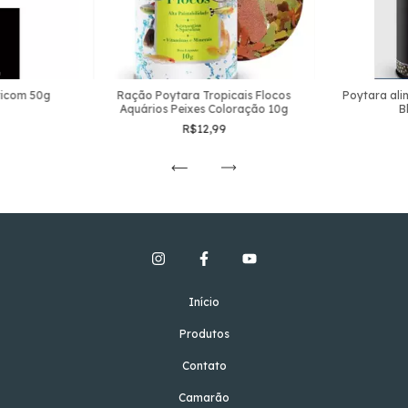
ricom 50g
Ração Poytara Tropicais Flocos
Poytara ali
Aquários Peixes Coloração 10g
B
R$12,99
Início
Produtos
Contato
Camarão