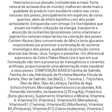
Haematococcus pluvialis (considerada a maior fonte
natural de astaxantina do mundo), melhoram ainda mais a
qualidade do produto com excelente realce nas cores
naturais dos peixes, principalmente em espécies de cores
quentes, além de efeito benéfico com alto poder
antioxidante. Enriquecida com ômega-3 e fosfolipídios que
atuam na melhor utilização da energia, transporte e
absorção de nutrientes lipossolúveis como vitaminas e
pigmentos naturais importantes na coloração dos peixes.
Contém Alicina (óleo concentrado do Alho) e beta-glucanos
responsáveis por promover a estimulação do sistema
imunológico dos peixes, auxiliando na proteção contra
diversas bactérias, vírus, fungos e parasitas. Um diferencial
expressivo da Colors Flakes Black Line é que em sua
formulação não tem a presença de transgênicos e corantes
artificiais, proporcionando uma alimentação mais saudável
a seus peixes. COMPOSIÇÃO BÁSICA Farinha de Salmão,
Farinha de Lula, Hidrolisado de Proteína Marinha, Fécula de
Batata, Óleo de Salmão, Sal (NaCl), L-Treonina, L-Triptofano,
Óleo de Alho, Óleo de Linhaça, Farinha de Alga
Schizochytrium, Microalga Haematococcus pluvialis, Krill,
Pimentão Vermelho, Astaxantina (270 mg/Kg), Prebiótico
(Beta-glucanos), Suplemento Vitamínico e Mineral, Vitamina
A, Vitamina D3, Vitamina E, Vitamina K3 (Menadiona),
Vitamina B1 (Tiamina), Vitamina B2 (Riboflavina), Vitamina
B6 (Piridoxina), Vitamina B12 (Cianocobalamina), Vitamina C