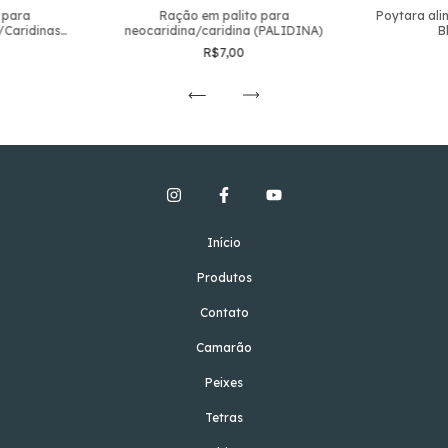
 para
Ração em palito para
Poytara ali
/Caridinas
neocaridina/caridina (PALIDINA)
B
R$7,00
Início
Produtos
Contato
Camarão
Peixes
Tetras