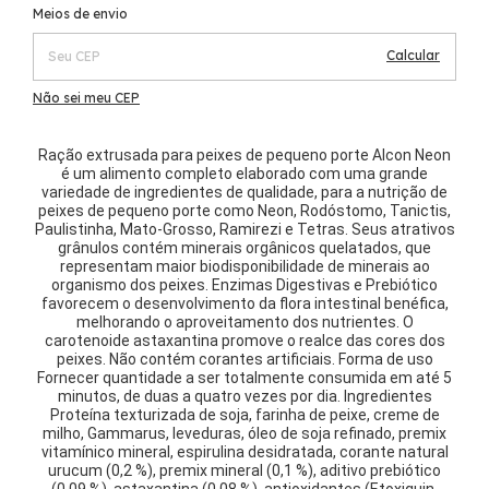
Alterar CEP
Entregas para o CEP:
Meios de envio
Calcular
Não sei meu CEP
Ração extrusada para peixes de pequeno porte Alcon Neon
é um alimento completo elaborado com uma grande
variedade de ingredientes de qualidade, para a nutrição de
peixes de pequeno porte como Neon, Rodóstomo, Tanictis,
Paulistinha, Mato-Grosso, Ramirezi e Tetras. Seus atrativos
grânulos contém minerais orgânicos quelatados, que
representam maior biodisponibilidade de minerais ao
organismo dos peixes. Enzimas Digestivas e Prebiótico
favorecem o desenvolvimento da flora intestinal benéfica,
melhorando o aproveitamento dos nutrientes. O
carotenoide astaxantina promove o realce das cores dos
peixes. Não contém corantes artificiais. Forma de uso
Fornecer quantidade a ser totalmente consumida em até 5
minutos, de duas a quatro vezes por dia. Ingredientes
Proteína texturizada de soja, farinha de peixe, creme de
milho, Gammarus, leveduras, óleo de soja refinado, premix
vitamínico mineral, espirulina desidratada, corante natural
urucum (0,2 %), premix mineral (0,1 %), aditivo prebiótico