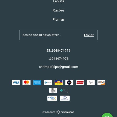
Lebiste
Rações
Plantas
5511948474976
11948474976
shrimpsfelps@gmail.com