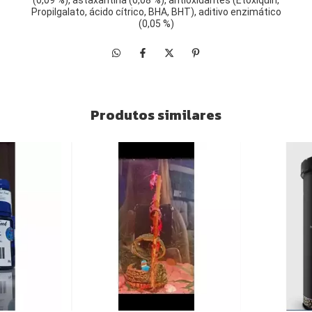
(0,09 %), astaxantina (0,08 %), antioxidantes (Etoxiquin,
Propilgalato, ácido cítrico, BHA, BHT), aditivo enzimático
(0,05 %)
Produtos similares